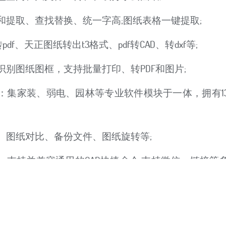
和提取、查找替换、统一字高;图纸表格一键提取;
df、天正图纸转出t3格式、pdf转CAD、转dxf等;
别图纸图框，支持批量打印、转PDF和图片;
：集家装、弱电、园林等专业软件模块于一体，拥有13
、图纸对比、备份文件、图纸旋转等;
：支持并兼容通用的CAD快捷命令;支持微信、链接等
加载更多